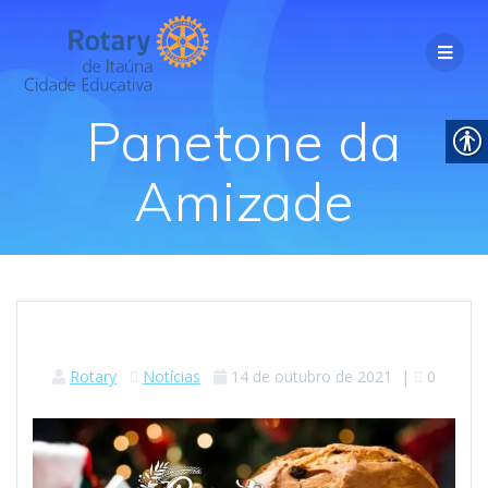
Panetone da
Amizade
Rotary
Notícias
14 de outubro de 2021
|
0